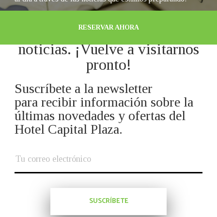
RESERVAR AHORA
Por el momento, no tenemos
noticias. ¡Vuelve a visitarnos
pronto!
Suscríbete a la newsletter
para recibir información sobre la
últimas novedades y ofertas del
Hotel Capital Plaza.
SUSCRÍBETE