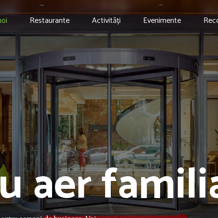
noi
Restaurante
Activități
Evenimente
Rec
u aer famili