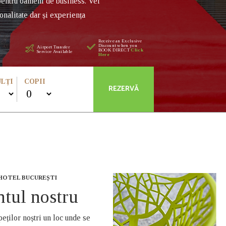
pentru oameni de business. Vei
onalitate dar și experiența
Receive an Exclusive
Discount when you
Airport Transfer
BOOK DIRECT
Click
Service Available
Here
LȚI
COPII
 HOTEL BUCUREȘTI
tul nostru
eților noștri un loc unde se