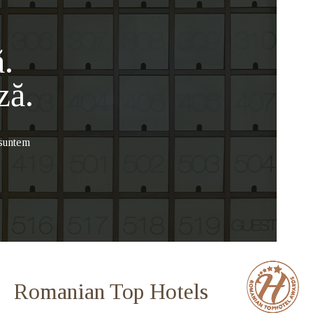
.
ză.
 suntem
Romanian Top Hotels