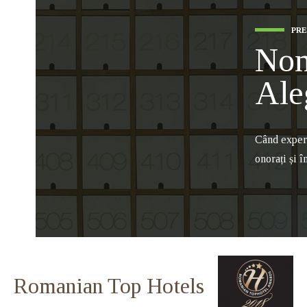
PRE
Nom
Ale
Când experi
onorați și î
Romanian Top Hotels