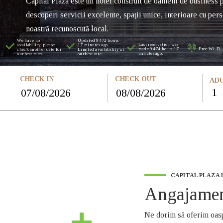
Capital Plaza este un hotel construit de oameni de business 
descoperi servicii excelente, spații unice, interioare cu pers
noastră recunoscută local.
We have no
Updated 9472 hours
Last reservation was
availability, please
17 minutes ago.
made 9474 hours 17
Free Wi-Fi
check another date for
Limited availability at
minutes ago.
our best rates.
our best rate.
CHECK IN
CHECK OUT
ADU
CAPITAL PLAZA
Angajamen
Ne dorim să oferim oasp