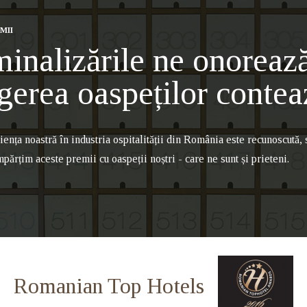
MII
inalizările ne onorează
gerea oaspeților contea
ența noastră în industria ospitalității din România este recunoscută,
mpărțim aceste premii cu oaspeții noștri - care ne sunt și prieteni.
Romanian Top Hotels