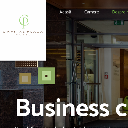
Acasă
Camere
Despre 
Business c