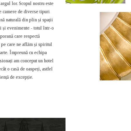
largul lor. Scopul nostru este
e camere de diverse tipuri
ă naturală din plin și spații
i și evenimente - totul într-o
porană care respectă
i pe care ne aflăm și spiritul
parte. Împreună cu echipa
asionați am conceput un hotel
cât o casă de oaspeți, astfel
iență de excepție.