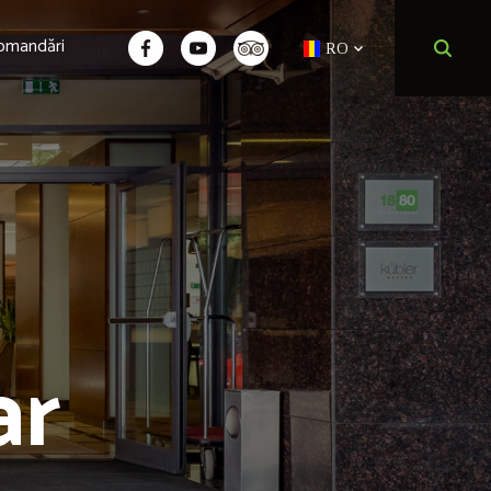
omandări
RO
ar