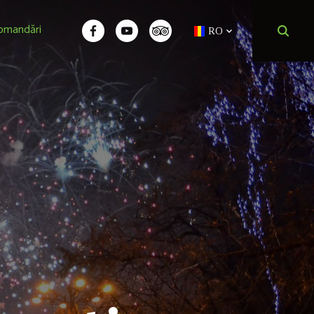
omandări
RO