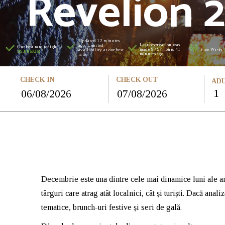
Revelion 2
Updated 12 minutes
Last reservation was
ago. Limited
Our best rate tonight is
made 9457 hours 41
Free Wi-Fi
availability at our best
85.00 EUR
minutes ago.
rate.
CHECK IN
CHECK OUT
ADU
Decembrie este una dintre cele mai dinamice luni ale anu
târguri care atrag atât localnici, cât și turiști. Dacă ana
tematice, brunch-uri festive și seri de gală.