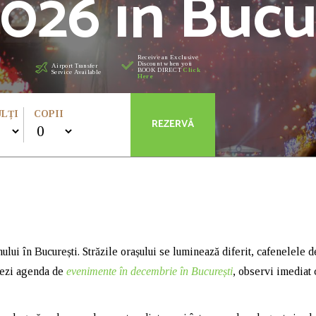
026 în Bucu
Receive an Exclusive
Discount when you
Airport Transfer
BOOK DIRECT
Click
Service Available
Here
LȚI
COPII
lui în București. Străzile orașului se luminează diferit, cafenelele d
lizezi agenda de
evenimente în decembrie în București
, observi imediat 