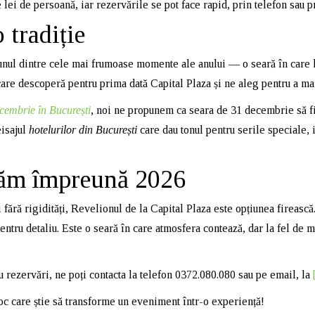
lei de persoană, iar rezervările se pot face rapid, prin telefon sau p
 tradiție
 unul dintre cele mai frumoase momente ale anului — o seară în care 
care descoperă pentru prima dată Capital Plaza și ne aleg pentru a mar
cembrie în București
, noi ne propunem ca seara de 31 decembrie să f
eisajul
hotelurilor din București
care dau tonul pentru serile speciale, i
năm împreună 2026
i fără rigidități, Revelionul de la Capital Plaza este opțiunea fireasc
ntru detaliu. Este o seară în care atmosfera contează, dar la fel de mu
ru rezervări, ne poți contacta la telefon 0372.080.080 sau pe email, la
loc care știe să transforme un eveniment într-o experiență!