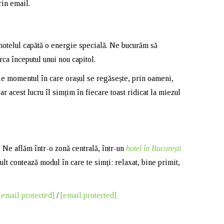
rin email.
hotelul capătă o energie specială. Ne bucurăm să
ca începutul unui nou capitol.
ie momentul în care orașul se regăsește, prin oameni,
ar acest lucru îl simțim în fiecare toast ridicat la miezul
ă. Ne aflăm într-o zonă centrală, într-un
hotel în București
lt contează modul în care te simți: relaxat, bine primit,
[email protected]
/
[email protected]