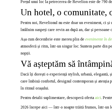
Prețul unui loc la petrecerea de Revelion este de 790 de 
Un hotel, o comunitate, o
Pentru noi, Revelionul nu este doar un eveniment, ci și
întâlnim oaspeți care revin an după an, dar și persoane 
Așa cum decembrie este mereu plin de
evenimente în de
atmosferă și ritm, într-un singur loc. Suntem parte din p
nopții.
Vă așteptăm să întâmpi
Dacă îți dorești o experiență stylish, urbană, elegantă, ș
care îmbină confortul, designul contemporan și atenția pe
în ritmul orașului.
Pentru detalii suplimentare, descoperă oferta
aici
. Pent
2026 începe aici — într-o noapte trăită frumos, într-un 