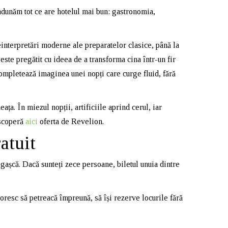
adunăm tot ce are hotelul mai bun: gastronomia,
einterpretări moderne ale preparatelor clasice, până la
este pregătit cu ideea de a transforma cina într-un fir
completează imaginea unei nopți care curge fluid, fără
ața. În miezul nopții, artificiile aprind cerul, iar
escoperă
aici
oferta de Revelion.
atuit
gașcă. Dacă sunteți zece persoane, biletul unuia dintre
doresc să petreacă împreună, să își rezerve locurile fără