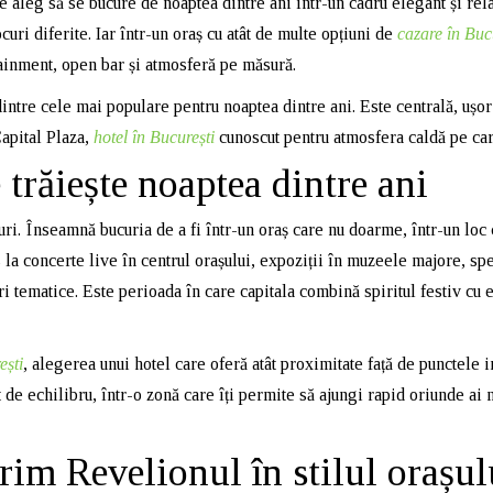
aleg să se bucure de noaptea dintre ani într-un cadru elegant și relaxa
uri diferite. Iar într-un oraș cu atât de multe opțiuni de
cazare în Buc
ainment, open bar și atmosferă pe măsură.
ntre cele mai populare pentru noaptea dintre ani. Este centrală, ușor 
Capital Plaza,
hotel în București
cunoscut pentru atmosfera caldă pe car
 trăiește noaptea dintre ani
turi. Înseamnă bucuria de a fi într-un oraș care nu doarme, într-un loc
 la concerte live în centrul orașului, expoziții în muzeele majore, sp
 tematice. Este perioada în care capitala combină spiritul festiv cu 
ești
, alegerea unui hotel care oferă atât proximitate față de punctele 
 de echilibru, într-o zonă care îți permite să ajungi rapid oriunde ai n
rim Revelionul în stilul orașul