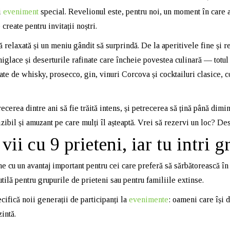
i
eveniment
special. Revelionul este, pentru noi, un moment în care 
create pentru invitații noștri.
 relaxată și un meniu gândit să surprindă. De la aperitivele fine și r
iglace și deserturile rafinate care încheie povestea culinară — totul 
iate de whisky, prosecco, gin, vinuri Corcova și cocktailuri clasice, 
cerea dintre ani să fie trăită intens, și petrecerea să țină până dimine
ibil și amuzant pe care mulți îl așteaptă. Vrei să rezervi un loc? D
i cu 9 prieteni, iar tu intri gr
e cu un avantaj important pentru cei care preferă să sărbătorească în 
tilă pentru grupurile de prieteni sau pentru familiile extinse.
ifică noii generații de participanți la
evenimente
: oameni care își 
zintă.