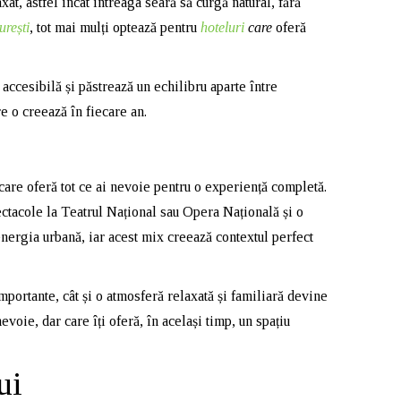
t, astfel încât întreaga seară să curgă natural, fără
urești
, tot mai mulți optează pentru
hoteluri
care
oferă
accesibilă și păstrează un echilibru aparte între
e o creează în fiecare an.
 care oferă tot ce ai nevoie pentru o experiență completă.
ectacole la Teatrul Național sau Opera Națională și o
energia urbană, iar acest mix creează contextul perfect
importante, cât și o atmosferă relaxată și familiară devine
evoie, dar care îți oferă, în același timp, un spațiu
ui