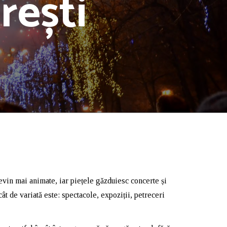
rești
evin mai animate, iar piețele găzduiesc concerte și
cât de variată este: spectacole, expoziții, petreceri