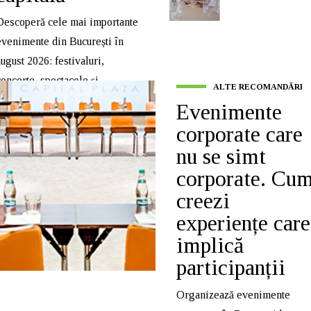
Descoperă cele mai importante
evenimente din București în
august 2026: festivaluri,
concerte, spectacole și
ALTE RECOMANDĂRI
experiențe de vară.
Evenimente
corporate care
nu se simt
corporate. Cu
creezi
experiențe care
implică
participanții
Organizează evenimente