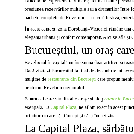
Dincolo de experiențele din oraș, tot mai multe persoane 
presiunea rezervărilor multiple sau a drumurilor între loc
pachete complete de Revelion — cu cină festivă, entert
În acest context, zona Dorobanți–Victoriei rămâne una di
eleganță urbană și confort contemporan. Aici se află și 
Bucureștiul, un oraș care
Revelionul în capitală nu înseamnă doar artificii și toas
Dacă vizitezi Bucureștiul la final de decembrie, ai acces
mulțime de
restaurante din București
care propun meniuri
pentru un Revelion memorabil.
Pentru cei care vin din alte orașe și aleg
cazare în Bucur
esențială. La
Capital Plaza
, ne aflăm exact în acest punct
primitor în care să-ți începi și să-ți închei ziua.
La Capital Plaza, sărbăto