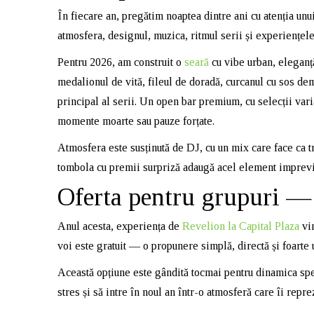
În fiecare an, pregătim noaptea dintre ani cu atenția unu
atmosfera, designul, muzica, ritmul serii și experiențele 
Pentru 2026, am construit o
seară
cu vibe urban, eleganță
medalionul de vită, fileul de doradă, curcanul cu sos dem
principal al serii. Un open bar premium, cu selecții var
momente moarte sau pauze forțate.
Atmosfera este susținută de DJ, cu un mix care face ca tre
tombola cu premii surpriză adaugă acel element impreviz
Oferta pentru grupuri — vi
Anul acesta, experiența de
Revelion la Capital Plaza
vin
voi este gratuit — o propunere simplă, directă și foarte u
Această opțiune este gândită tocmai pentru dinamica spec
stres și să intre în noul an într-o atmosferă care îi repre