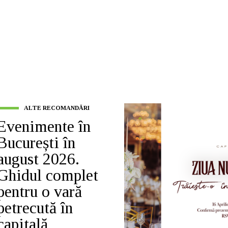
ALTE RECOMANDĂRI
Evenimente în
București în
august 2026.
Ghidul complet
pentru o vară
petrecută în
capitală